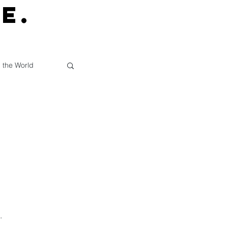
E.
 the World
.