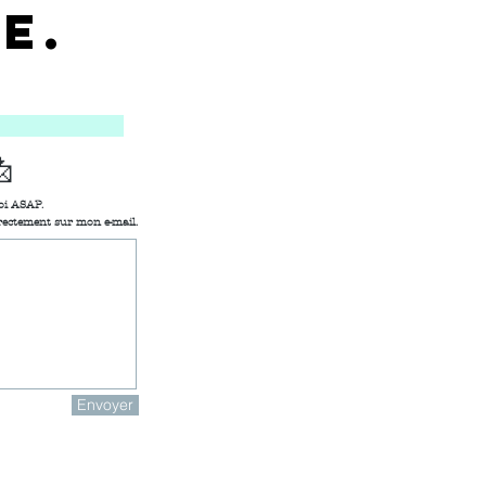
E.

oi ASAP.
rectement sur mon e-mail.
Envoyer