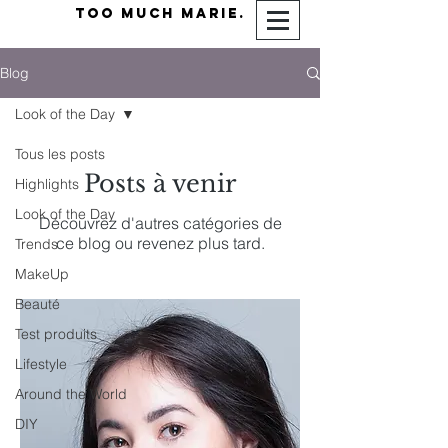
TOO MUCH MARIE.
Blog
Look of the Day
Tous les posts
Posts à venir
Highlights
Look of the Day
Découvrez d'autres catégories de
ce blog ou revenez plus tard.
Trends
MakeUp
Beauté
Test produits
Lifestyle
Around the World
DIY